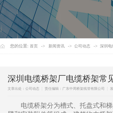
您的位置:
->
->
->
首页
新闻资讯
公司动态
深圳电
深圳电缆桥架厂电缆桥架常
文章出处：公司动态
责任编辑：广东中周桥架线管有限公司
发
​电缆桥架分为槽式、托盘式和梯