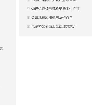
项？
铺设热镀锌电缆桥架施工中不可
忽视哪些细节？
金属线槽应用范围及特点？
电缆桥架表面工艺处理方式介
绍？
成