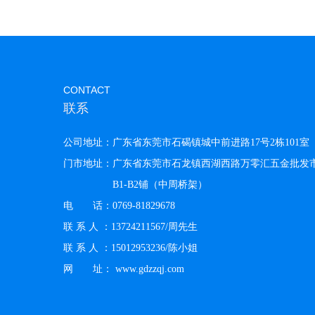
CONTACT
联系
公司地址：广东省东莞市石碣镇城中前进路17号2栋101室
门市地址：广东省东莞市石龙镇西湖西路万零汇五金批发
B1-B2铺（中周桥架）
电 话：0769-81829678
联 系 人 ：13724211567/周先生
联 系 人 ：15012953236/陈小姐
网 址： www.gdzzqj.com