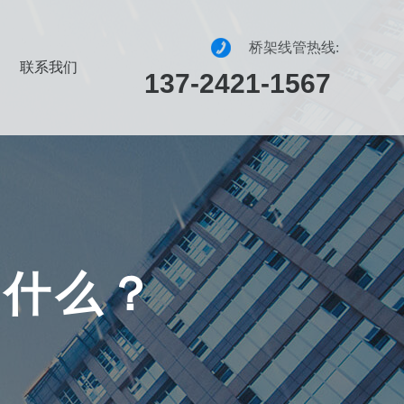
桥架线管热线:
联系我们
137-2421-1567
是
什
么
？