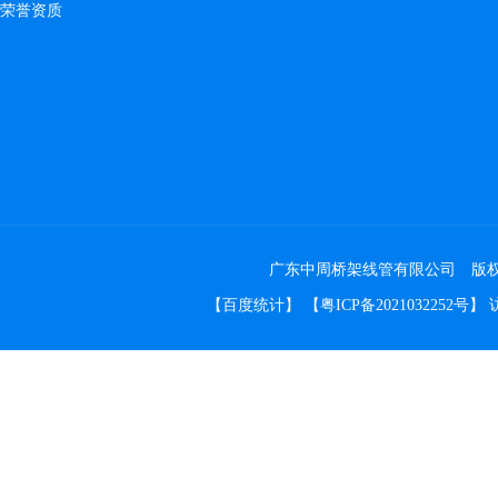
荣誉资质
广东中周桥架线管有限公司 版权所有 Co
【
百度统计
】 【
粤ICP备2021032252号
】 