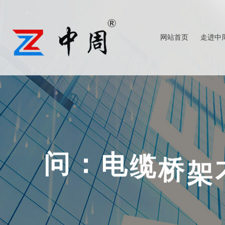
网站首页
走进中
查看更多
查看更多
缆
桥
架
电
：
问