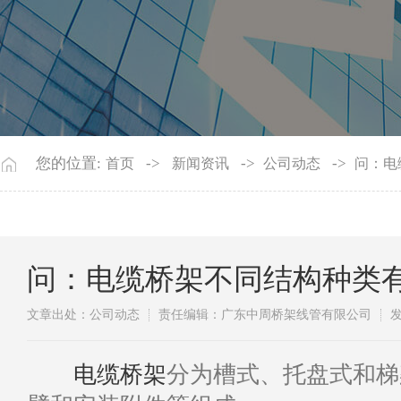
您的位置:
->
->
->
首页
新闻资讯
公司动态
问：电
问：电缆桥架不同结构种类
文章出处：公司动态
责任编辑：广东中周桥架线管有限公司
发
电缆桥架
分为槽式、托盘式和梯