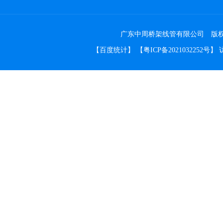
广东中周桥架线管有限公司 版权所有 Co
【
百度统计
】 【
粤ICP备2021032252号
】 