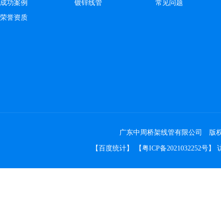
成功案例
镀锌线管
常见问题
荣誉资质
广东中周桥架线管有限公司 版权所有 Co
【
百度统计
】 【
粤ICP备2021032252号
】 